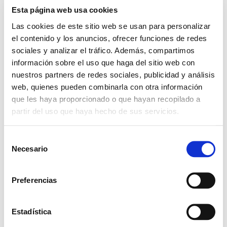
Esta página web usa cookies
Las cookies de este sitio web se usan para personalizar
el contenido y los anuncios, ofrecer funciones de redes
sociales y analizar el tráfico. Además, compartimos
información sobre el uso que haga del sitio web con
nuestros partners de redes sociales, publicidad y análisis
+ Add to Google Calendar
web, quienes pueden combinarla con otra información
que les haya proporcionado o que hayan recopilado a
partir del uso que haya hecho de sus servicios.
+ iCal / Outlook export
S
Necesario
e
l
e
Preferencias
c
c
SHARE THIS EVENT
i
Estadística
ó