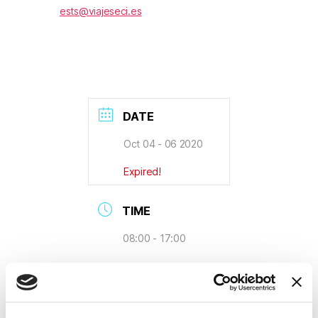
ests@viajeseci.es
DATE
Oct 04 - 06 2020
Expired!
TIME
08:00 - 17:00
MORE INFO
Read More