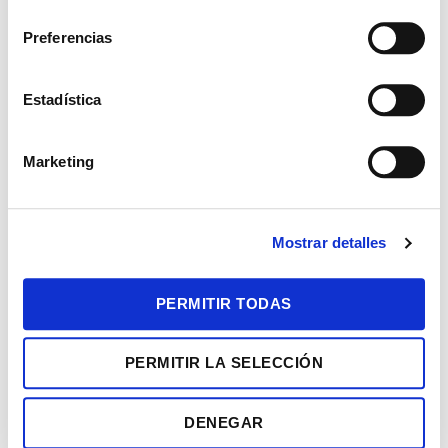
l
e
+ iCal / Outlook export
Preferencias
c
c
i
Estadística
ó
n
Marketing
d
e
SHARE THIS EVENT
c
Mostrar detalles
o
n
s
PERMITIR TODAS
e
n
PERMITIR LA SELECCIÓN
t
i
m
DENEGAR
i