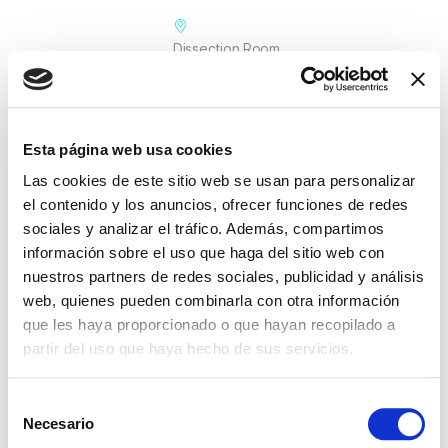
Dissection Room,
Campus Bellvitge,
Universitat de
Barcelona
Esta página web usa cookies
Las cookies de este sitio web se usan para personalizar
ORGANIZER
el contenido y los anuncios, ofrecer funciones de redes
sociales y analizar el tráfico. Además, compartimos
Uncategorized
información sobre el uso que haga del sitio web con
nuestros partners de redes sociales, publicidad y análisis
web, quienes pueden combinarla con otra información
que les haya proporcionado o que hayan recopilado a
partir del uso que haya hecho de sus servicios.
S
Necesario
+ Add to Google Calendar
e