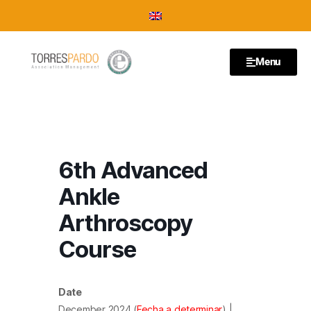
Menu
6th Advanced
Ankle
Arthroscopy
Course
Date
December 2024 (
Fecha a determinar
) |