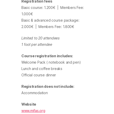
Registration fees
Basic course: 1.200€
|
Members Fee:
1.000€
Basic & advanced course package:
2.000€
|
Members Fee: 1.800€
Limited to 20 attendees
1 foot per attendee
Course registration includes:
Welcome Pack ( notebook and pen)
Lunch and coffee breaks
Official course dinner
Registration does not include:
Accommodation
Website
www.mifas.org