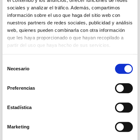
el contenido y los anuncios, ofrecer funciones de redes
sociales y analizar el tráfico. Además, compartimos
información sobre el uso que haga del sitio web con
nuestros partners de redes sociales, publicidad y análisis
web, quienes pueden combinarla con otra información
Leave a Reply
que les haya proporcionado o que hayan recopilado a
partir del uso que haya hecho de sus servicios.
Your email address will not be
published.
Required fields are marked
*
S
Necesario
e
Comment
*
l
e
Preferencias
c
c
i
Estadística
ó
n
Marketing
d
Name
*
e