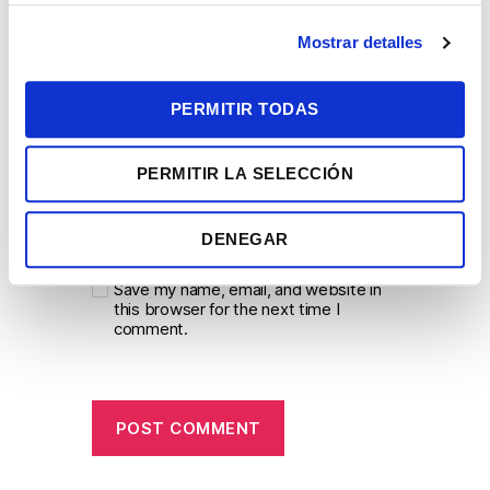
c
Mostrar detalles
o
n
Email
*
s
PERMITIR TODAS
e
n
PERMITIR LA SELECCIÓN
t
Website
i
m
DENEGAR
i
e
Save my name, email, and website in
n
this browser for the next time I
comment.
t
o