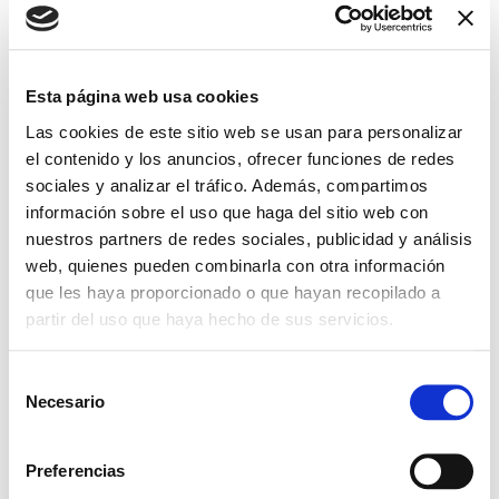
Hospital Universitario
de Bellvitge. Feixa
Llarga, s/n, 08907
L’Hospitalet de
Esta página web usa cookies
Llobregat, Barcelona
Las cookies de este sitio web se usan para personalizar
el contenido y los anuncios, ofrecer funciones de redes
sociales y analizar el tráfico. Además, compartimos
información sobre el uso que haga del sitio web con
nuestros partners de redes sociales, publicidad y análisis
web, quienes pueden combinarla con otra información
que les haya proporcionado o que hayan recopilado a
partir del uso que haya hecho de sus servicios.
+ Add to Google Calendar
S
+ iCal / Outlook export
Necesario
e
l
e
Preferencias
c