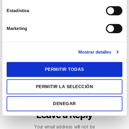
c
i
Estadística
ó
SHARE THIS EVENT
n
Marketing
d
e
c
Mostrar detalles
o
n
s
PERMITIR TODAS
e
n
PERMITIR LA SELECCIÓN
t
i
m
DENEGAR
i
Leave a Reply
e
n
Your email address will not be
t