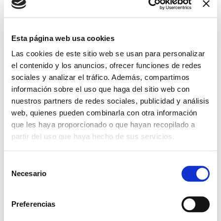
SHARE THIS EVENT
Esta página web usa cookies
Las cookies de este sitio web se usan para personalizar
el contenido y los anuncios, ofrecer funciones de redes
sociales y analizar el tráfico. Además, compartimos
información sobre el uso que haga del sitio web con
nuestros partners de redes sociales, publicidad y análisis
web, quienes pueden combinarla con otra información
que les haya proporcionado o que hayan recopilado a
partir del uso que haya hecho de sus servicios.
S
Necesario
e
Leave a Reply
l
e
Preferencias
Your email address will not be
c
published.
Required fields are marked
*