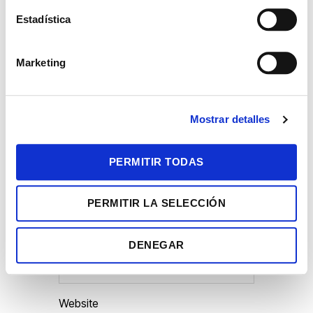
c
i
Estadística
ó
Comment
*
n
Marketing
d
e
c
Mostrar detalles
o
n
s
PERMITIR TODAS
e
Name
*
n
PERMITIR LA SELECCIÓN
t
i
Email
*
m
DENEGAR
i
e
n
Website
t