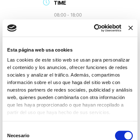
TIME
08:00 - 18:00
LOCATION
Esta página web usa cookies
Universitat de
Barcelona – Campus
Las cookies de este sitio web se usan para personalizar
Bellvitge Sala de
el contenido y los anuncios, ofrecer funciones de redes
dissecció Carrer de
sociales y analizar el tráfico. Además, compartimos
la Feixa Llarga, s/n
información sobre el uso que haga del sitio web con
08907 L’Hospitalet
nuestros partners de redes sociales, publicidad y análisis
de Llobregat,
web, quienes pueden combinarla con otra información
Barcelona
que les haya proporcionado o que hayan recopilado a
partir del uso que haya hecho de sus servicios.
S
Necesario
e