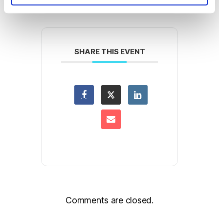
e
n
t
o
SHARE THIS EVENT
Comments are closed.