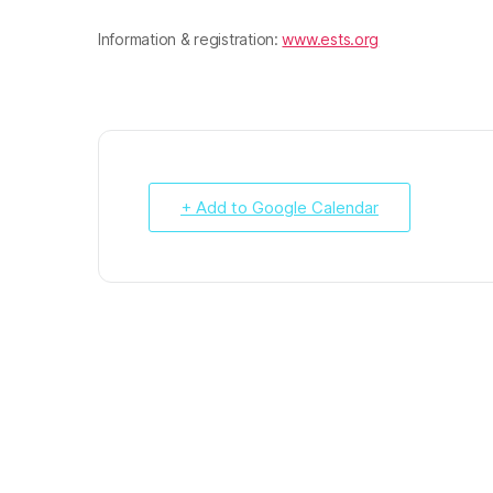
Information & registration:
www.ests.org
+ Add to Google Calendar