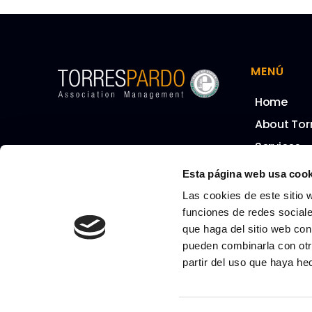
MENÚ
Home
About Tor
Services
Our Team
Esta página web usa cook
Clients
Las cookies de este sitio 
Calendar
funciones de redes sociale
que haga del sitio web con
pueden combinarla con otr
partir del uso que haya he