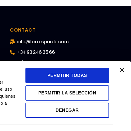
CONTACT
info@torrespardo.com
+34 93 246 35 66
C/ Nápols, 187 2º 08013
Barcelona. España
PERMITIR TODAS
er
el uso
PERMITIR LA SELECCIÓN
 quienes
do a
DENEGAR