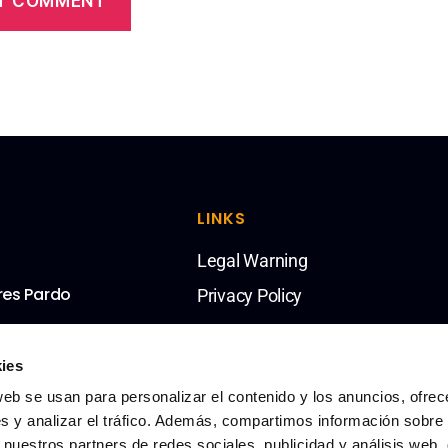
LINKS
Legal Warning
res Pardo
Privacy Policy
ies
web se usan para personalizar el contenido y los anuncios, ofrec
s y analizar el tráfico. Además, compartimos información sobre 
 nuestros partners de redes sociales, publicidad y análisis web,