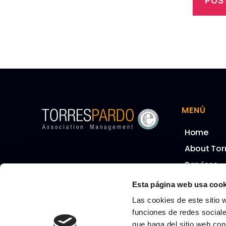
MENÚ
Home
About Tor
Services
Our Team
Esta página web usa cook
Clients
Las cookies de este sitio 
Calendar
funciones de redes sociale
que haga del sitio web con