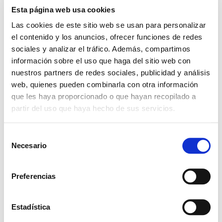
Esta página web usa cookies
Las cookies de este sitio web se usan para personalizar
el contenido y los anuncios, ofrecer funciones de redes
sociales y analizar el tráfico. Además, compartimos
información sobre el uso que haga del sitio web con
nuestros partners de redes sociales, publicidad y análisis
web, quienes pueden combinarla con otra información
que les haya proporcionado o que hayan recopilado a
partir del uso que haya hecho de sus servicios.
Leave a Reply
S
Necesario
e
Your email address will not be
l
published.
Required fields are marked
*
e
Preferencias
c
Comment
*
c
i
Estadística
ó