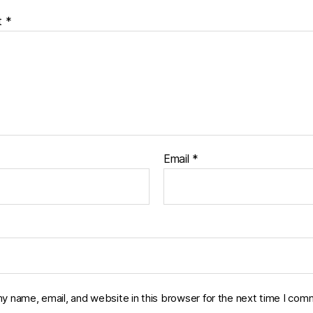
t
*
Email
*
y name, email, and website in this browser for the next time I com