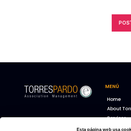
MENÚ
Home
About Tor
Services
Our Team
Esta página web usa cook