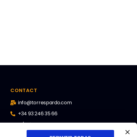
CONTACT
info@torrespardo.com
+34 93 246 35 66
C/ Nápols, 187 2º 08013
Barcelona. España