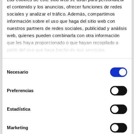
el contenido y los anuncios, ofrecer funciones de redes
sociales y analizar el tráfico. Además, compartimos
+ Add to Google Calendar
información sobre el uso que haga del sitio web con
nuestros partners de redes sociales, publicidad y análisis
web, quienes pueden combinarla con otra información
+ iCal / Outlook export
que les haya proporcionado o que hayan recopilado a
partir del uso que haya hecho de sus servicios.
S
Necesario
e
l
SHARE THIS EVENT
e
Preferencias
c
c
i
Estadística
ó
n
Marketing
d