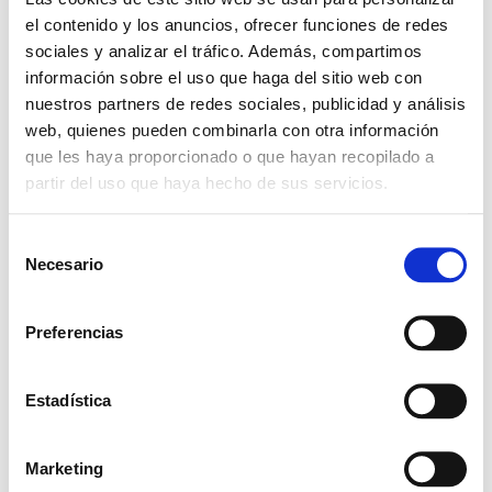
el contenido y los anuncios, ofrecer funciones de redes
sociales y analizar el tráfico. Además, compartimos
+ Add to Google Calendar
información sobre el uso que haga del sitio web con
nuestros partners de redes sociales, publicidad y análisis
web, quienes pueden combinarla con otra información
+ iCal / Outlook export
que les haya proporcionado o que hayan recopilado a
partir del uso que haya hecho de sus servicios.
S
Necesario
e
l
SHARE THIS EVENT
e
Preferencias
c
c
i
Estadística
ó
n
Marketing
d