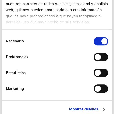
nuestros partners de redes sociales, publicidad y análisis
web, quienes pueden combinarla con otra información
que les haya proporcionado o que hayan recopilado a
partir del uso que haya hecho de sus servicios.
SHARE THIS EVENT
S
Necesario
e
l
e
Preferencias
c
c
i
Estadística
ó
n
Marketing
d
e
c
Mostrar detalles
o
Leave a Reply