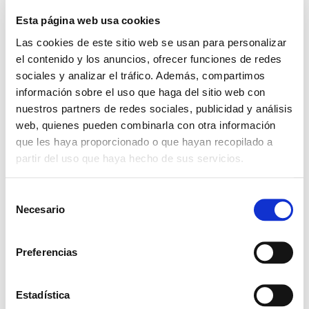
Esta página web usa cookies
Las cookies de este sitio web se usan para personalizar
el contenido y los anuncios, ofrecer funciones de redes
sociales y analizar el tráfico. Además, compartimos
información sobre el uso que haga del sitio web con
nuestros partners de redes sociales, publicidad y análisis
web, quienes pueden combinarla con otra información
+ Add to Google Calendar
que les haya proporcionado o que hayan recopilado a
partir del uso que haya hecho de sus servicios.
+ iCal / Outlook export
S
Necesario
e
l
e
Preferencias
c
c
SHARE THIS EVENT
i
Estadística