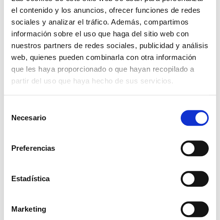
el contenido y los anuncios, ofrecer funciones de redes
sociales y analizar el tráfico. Además, compartimos
+ Add to Google Calendar
información sobre el uso que haga del sitio web con
nuestros partners de redes sociales, publicidad y análisis
+ iCal / Outlook export
web, quienes pueden combinarla con otra información
que les haya proporcionado o que hayan recopilado a
partir del uso que haya hecho de sus servicios.
S
Necesario
e
l
SHARE THIS EVENT
e
Preferencias
c
c
i
Estadística
ó
n
Marketing
d