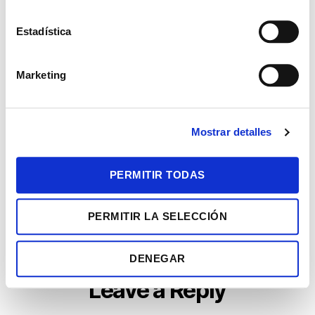
c
i
Estadística
ó
n
SHARE THIS EVENT
Marketing
d
e
c
Mostrar detalles
o
n
s
PERMITIR TODAS
e
n
PERMITIR LA SELECCIÓN
t
i
m
DENEGAR
i
Leave a Reply
e
n