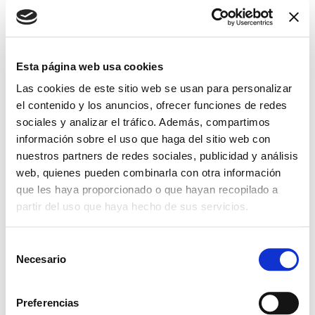
Hospital
QuirónSalud.
Córdoba. Av. del
Esta página web usa cookies
Aeropuerto, sn
Las cookies de este sitio web se usan para personalizar
el contenido y los anuncios, ofrecer funciones de redes
sociales y analizar el tráfico. Además, compartimos
información sobre el uso que haga del sitio web con
nuestros partners de redes sociales, publicidad y análisis
web, quienes pueden combinarla con otra información
que les haya proporcionado o que hayan recopilado a
partir del uso que haya hecho de sus servicios.
+ Add to Google Calendar
S
Necesario
e
+ iCal / Outlook export
l
e
Preferencias
c