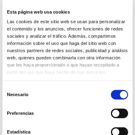
Esta página web usa cookies
Las cookies de este sitio web se usan para personalizar
el contenido y los anuncios, ofrecer funciones de redes
sociales y analizar el tráfico. Además, compartimos
información sobre el uso que haga del sitio web con
nuestros partners de redes sociales, publicidad y análisis
web, quienes pueden combinarla con otra información
que les haya proporcionado o que hayan recopilado a
partir del uso que haya hecho de sus servicios.
Leave a Reply
S
Necesario
e
l
Your email address will not be
e
published.
Required fields are marked
*
Preferencias
c
c
Comment
*
i
Estadística