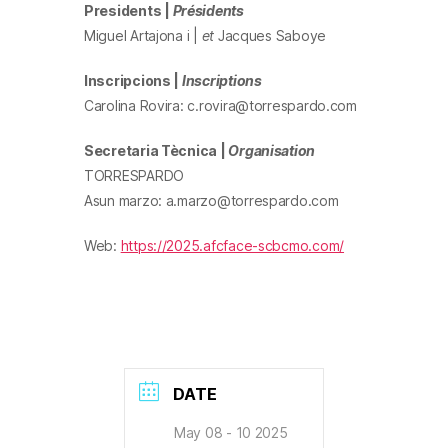
Presidents |
Présidents
Miguel Artajona i |
et
Jacques Saboye
Inscripcions |
Inscriptions
Carolina Rovira: c.rovira@torrespardo.com
Secretaria Tècnica |
Organisation
TORRESPARDO
Asun marzo: a.marzo@torrespardo.com
Web:
https://2025.afcface-scbcmo.com/
DATE
May 08 - 10 2025