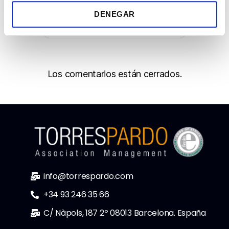
m
DENEGAR
i
e
n
t
o
Los comentarios están cerrados.
info@torrespardo.com
+34 93 246 35 66
C/ Nàpols, 187 2º 08013 Barcelona. España