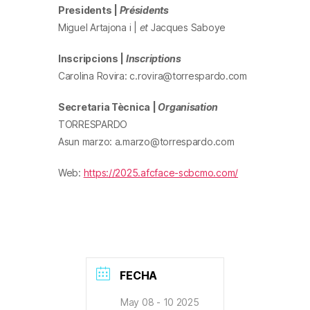
Presidents |
Présidents
Miguel Artajona i |
et
Jacques Saboye
Inscripcions |
Inscriptions
Carolina Rovira: c.rovira@torrespardo.com
Secretaria Tècnica |
Organisation
TORRESPARDO
Asun marzo: a.marzo@torrespardo.com
Web:
https://2025.afcface-scbcmo.com/
FECHA
May 08 - 10 2025