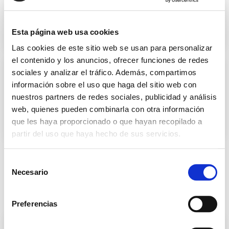
ESTS School – Chest Wall
Surgery Course
Esta página web usa cookies
Las cookies de este sitio web se usan para personalizar
el contenido y los anuncios, ofrecer funciones de redes
sociales y analizar el tráfico. Además, compartimos
30 SEPTIEMBRE
- 02 OCTUBRE
08:00
-
18:00
información sobre el uso que haga del sitio web con
nuestros partners de redes sociales, publicidad y análisis
web, quienes pueden combinarla con otra información
63 CONGRESO SECOT
que les haya proporcionado o que hayan recopilado a
partir del uso que haya hecho de sus servicios.
S
Necesario
e
OCTUBRE 2026
l
e
Preferencias
c
c