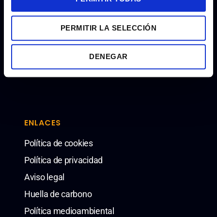
e
n
PERMITIR LA SELECCIÓN
t
info@torrespardo.com
i
m
+34 93 246 35 66
DENEGAR
i
C/ Nàpols, 187 2º 08013 Barcelona. España
e
n
t
o
ENLACES
Política de cookies
Política de privacidad
Aviso legal
Huella de carbono
Política medioambiental