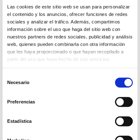
Las cookies de este sitio web se usan para personalizar
el contenido y los anuncios, ofrecer funciones de redes
sociales y analizar el tráfico. Además, compartimos
información sobre el uso que haga del sitio web con
nuestros partners de redes sociales, publicidad y análisis
Gestión de becas educativas
web, quienes pueden combinarla con otra información
que les haya proporcionado o que hayan recopilado a
partir del uso que haya hecho de sus servicios.
Leer más
S
Necesario
e
l
e
Preferencias
c
c
i
Estadística
ó
Secretaría permanente de
n