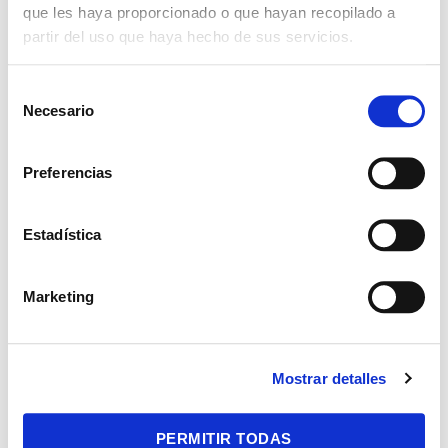
que les haya proporcionado o que hayan recopilado a
partir del uso que haya hecho de sus servicios.
COMPARTIR ESTE
EVENTO
S
Necesario
e
l
e
Preferencias
c
c
i
Estadística
ó
n
Marketing
d
e
c
Mostrar detalles
o
Deja una respuesta
n
s
PERMITIR TODAS
Tu dirección de correo electrónico no