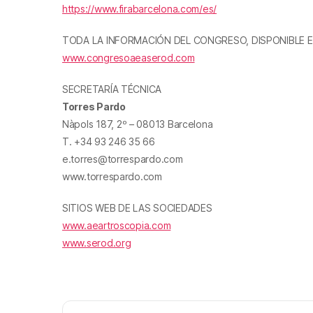
https://www.firabarcelona.com/es/
TODA LA INFORMACIÓN DEL CONGRESO, DISPONIBLE E
www.congresoaeaserod.com
SECRETARÍA TÉCNICA
Torres Pardo
Nàpols 187, 2
º
– 08013 Barcelona
T. +34 93 246 35 66
e.torres@torrespardo.com
www.torrespardo.com
SITIOS WEB DE LAS SOCIEDADES
www.aeartroscopia.com
www.serod.org