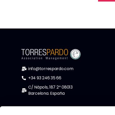
info@torrespardo.com
+34 93 246 35 66
C/ Nàpols, 187 2º 08013
Barcelona. España