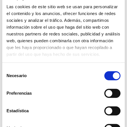
Las cookies de este sitio web se usan para personalizar
el contenido y los anuncios, ofrecer funciones de redes
sociales y analizar el tráfico. Además, compartimos
información sobre el uso que haga del sitio web con
nuestros partners de redes sociales, publicidad y análisis
web, quienes pueden combinarla con otra información
que les haya proporcionado o que hayan recopilado a
partir del uso que haya hecho de sus servicios.
S
Deja una respuesta
Necesario
e
l
Tu dirección de correo electrónico no
e
será publicada.
Preferencias
c
Los campos obligatorios están
c
marcados con
*
i
Estadística
ó
Comentario
*
n