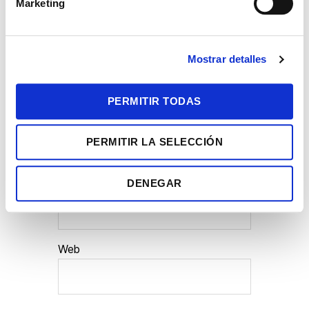
Marketing
d
e
c
Mostrar detalles
o
n
s
PERMITIR TODAS
e
Nombre
*
n
PERMITIR LA SELECCIÓN
t
i
m
DENEGAR
Correo electrónico
*
i
e
n
t
Web
o