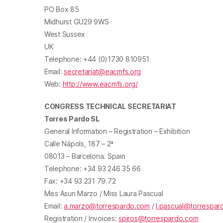
PO Box 85
Midhurst GU29 9WS
West Sussex
UK
Telephone: +44 (0)1730 810951
Email:
secretariat@eacmfs.org
Web:
http://www.eacmfs.org/
CONGRESS TECHNICAL SECRETARIAT
Torres Pardo SL
General Information – Registration – Exhibition
Calle Nápols, 187 – 2ª
08013 – Barcelona. Spain
Telephone: +34 93 246 35 66
Fax: +34 93 231 79 72
Miss Asun Marzo / Miss Laura Pascual
Email:
a.marzo@torrespardo.com
/
l.pascual@torrespar
Registration / Invoices:
spiros@torrespardo.com