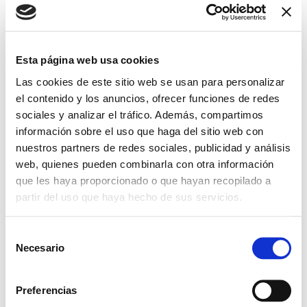
Esta página web usa cookies
COMPARTIR ESTE
Las cookies de este sitio web se usan para personalizar
EVENTO
el contenido y los anuncios, ofrecer funciones de redes
sociales y analizar el tráfico. Además, compartimos
información sobre el uso que haga del sitio web con
nuestros partners de redes sociales, publicidad y análisis
web, quienes pueden combinarla con otra información
que les haya proporcionado o que hayan recopilado a
partir del uso que haya hecho de sus servicios.
S
Necesario
e
l
e
Preferencias
c