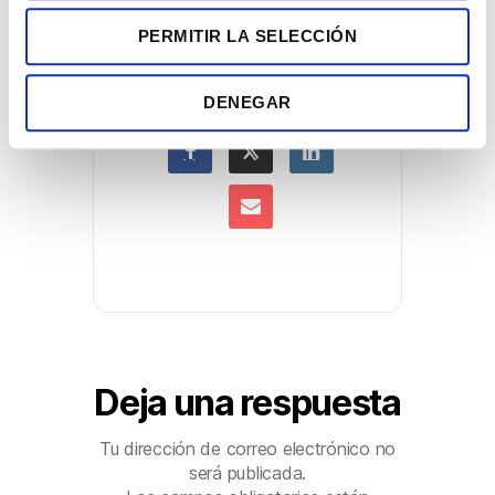
n
COMPARTIR ESTE
PERMITIR LA SELECCIÓN
t
EVENTO
i
m
DENEGAR
i
e
n
t
o
Deja una respuesta
Tu dirección de correo electrónico no
será publicada.