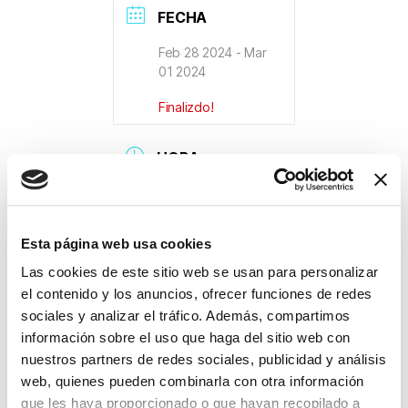
FECHA
Feb 28 2024
- Mar
01 2024
Finalizdo!
HORA
08:00 - 18:00
LOCALIZACIÓN
Esta página web usa cookies
Las cookies de este sitio web se usan para personalizar
el contenido y los anuncios, ofrecer funciones de redes
Hotel Sorli Emocions
sociales y analizar el tráfico. Además, compartimos
Carrer Lluís Jordà
información sobre el uso que haga del sitio web con
Cardona, 2, 08339
Vilassar de Dalt,
nuestros partners de redes sociales, publicidad y análisis
Barcelona
web, quienes pueden combinarla con otra información
Carrer Lluís Jordà
que les haya proporcionado o que hayan recopilado a