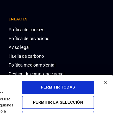
ENLACES
Política de cookies
Política de privacidad
Aviso legal
Huella de carbono
Política medioambiental
Gestión de compliance penal
Política de compliance penal
PERMITIR TODAS
Código ético y de conducta
er
el uso
Canal de denuncias
PERMITIR LA SELECCIÓN
 quienes
do a