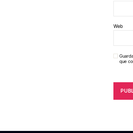
Web
Guarda
que c