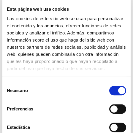
COMPARTIR ESTE
EVENTO
Esta página web usa cookies
Las cookies de este sitio web se usan para personalizar
el contenido y los anuncios, ofrecer funciones de redes
sociales y analizar el tráfico. Además, compartimos
información sobre el uso que haga del sitio web con
nuestros partners de redes sociales, publicidad y análisis
web, quienes pueden combinarla con otra información
que les haya proporcionado o que hayan recopilado a
partir del uso que haya hecho de sus servicios.
S
Necesario
e
Deja una respuesta
l
e
Preferencias
Tu dirección de correo electrónico no
c
será publicada.
c
Los campos obligatorios están
i
Estadística
marcados con
*