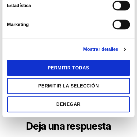
i
Estadística
ó
n
COMPARTIR ESTE
Marketing
d
EVENTO
e
c
Mostrar detalles
o
n
s
PERMITIR TODAS
e
n
PERMITIR LA SELECCIÓN
t
i
m
DENEGAR
i
e
n
Deja una respuesta
t