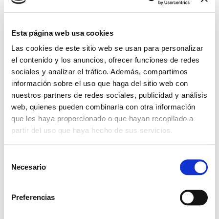
LOCALIZACIÓN
Esta página web usa cookies
Barcelona
Las cookies de este sitio web se usan para personalizar
el contenido y los anuncios, ofrecer funciones de redes
sociales y analizar el tráfico. Además, compartimos
información sobre el uso que haga del sitio web con
nuestros partners de redes sociales, publicidad y análisis
web, quienes pueden combinarla con otra información
que les haya proporcionado o que hayan recopilado a
partir del uso que haya hecho de sus servicios.
+ Añadir Google Calendar
S
Necesario
e
Exportación + iCal / Outlook
l
e
Preferencias
c
c