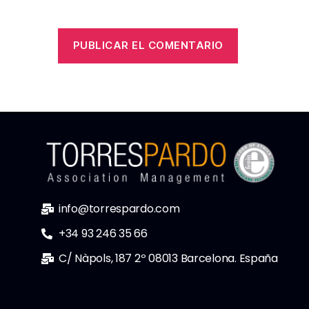
info@torrespardo.com
+34 93 246 35 66
C/ Nàpols, 187 2º 08013 Barcelona. España