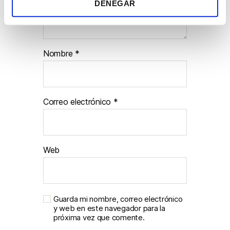
DENEGAR
i
e
n
t
Nombre
*
o
Correo electrónico
*
Web
Guarda mi nombre, correo electrónico
y web en este navegador para la
próxima vez que comente.