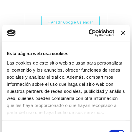
+ Añadir Google Calendar
Exportación + iCal / Outlook
Esta página web usa cookies
Las cookies de este sitio web se usan para personalizar
el contenido y los anuncios, ofrecer funciones de redes
sociales y analizar el tráfico. Además, compartimos
información sobre el uso que haga del sitio web con
COMPARTIR ESTE
nuestros partners de redes sociales, publicidad y análisis
EVENTO
web, quienes pueden combinarla con otra información
que les haya proporcionado o que hayan recopilado a
partir del uso que haya hecho de sus servicios.
S