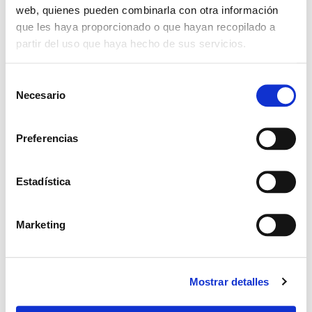
web, quienes pueden combinarla con otra información
que les haya proporcionado o que hayan recopilado a
partir del uso que haya hecho de sus servicios.
COMPARTIR ESTE
S
EVENTO
Necesario
e
l
e
Preferencias
c
c
i
Estadística
ó
n
Marketing
d
e
c
Mostrar detalles
o
n