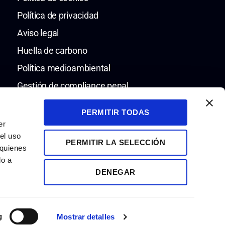
Política de privacidad
Aviso legal
Huella de carbono
Política medioambiental
Gestión de compliance penal
Política de compliance penal
PERMITIR TODAS
Código ético y de conducta
er
el uso
Canal de denuncias
PERMITIR LA SELECCIÓN
 quienes
do a
DENEGAR
g
Mostrar detalles