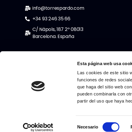
info@torrespardo.com
+34 93 246 35 66
C/ Nàpols, 187 2º 08013
Barcelona. España
Esta página web usa cook
Las cookies de este sitio 
funciones de redes sociale
que haga del sitio web con
pueden combinarla con otr
partir del uso que haya he
S
© 2022 Todos los derechos reservados
Necesario
e