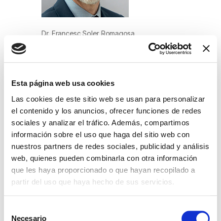
Dr. Francesc Soler Romagosa
Presidente de la AEA
Coordinador Científico de “Encuentros
con AEA”
Esta página web usa cookies
http://www.encuentrosconaea.com/
Las cookies de este sitio web se usan para personalizar
el contenido y los anuncios, ofrecer funciones de redes
sociales y analizar el tráfico. Además, compartimos
información sobre el uso que haga del sitio web con
nuestros partners de redes sociales, publicidad y análisis
web, quienes pueden combinarla con otra información
FECHA
que les haya proporcionado o que hayan recopilado a
partir del uso que haya hecho de sus servicios.
Nov 03 - 26 2020
Finalizdo!
S
Necesario
e