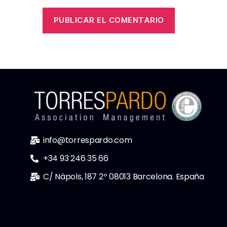
info@torrespardo.com
+34 93 246 35 66
C/ Nàpols, 187 2º 08013 Barcelona. España