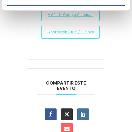
i
e
+ Añadir Google Calendar
n
t
o
Exportación + iCal / Outlook
COMPARTIR ESTE
EVENTO