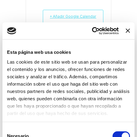
+ Añadir Google Calendar
Exportación + iCal / Outlook
Esta página web usa cookies
Las cookies de este sitio web se usan para personalizar
el contenido y los anuncios, ofrecer funciones de redes
sociales y analizar el tráfico. Además, compartimos
información sobre el uso que haga del sitio web con
COMPARTIR ESTE
nuestros partners de redes sociales, publicidad y análisis
EVENTO
web, quienes pueden combinarla con otra información
que les haya proporcionado o que hayan recopilado a
partir del uso que haya hecho de sus servicios.
S
Necesario