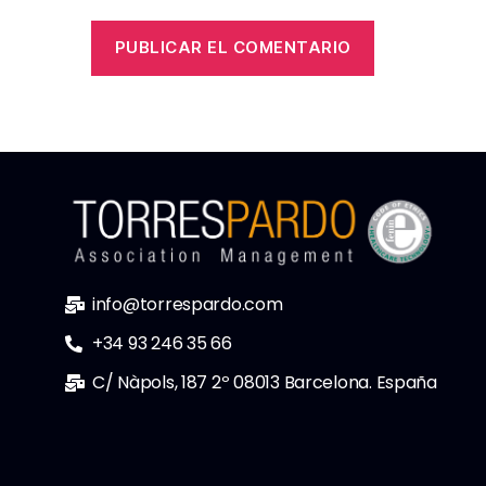
info@torrespardo.com
+34 93 246 35 66
C/ Nàpols, 187 2º 08013 Barcelona. España