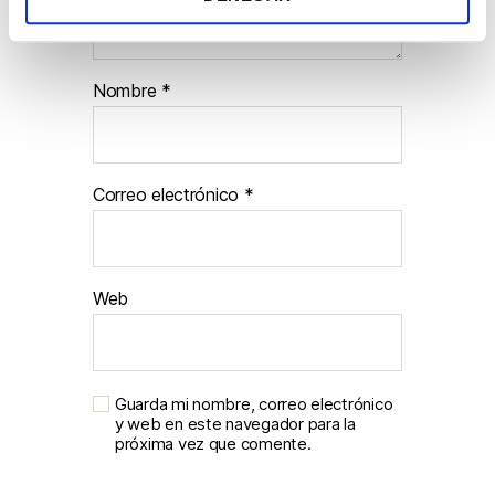
i
e
n
Nombre
*
t
o
Correo electrónico
*
Web
Guarda mi nombre, correo electrónico
y web en este navegador para la
próxima vez que comente.