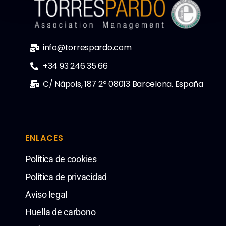
o
info@torrespardo.com
+34 93 246 35 66
C/ Nàpols, 187 2º 08013 Barcelona. España
ENLACES
Política de cookies
Política de privacidad
Aviso legal
Huella de carbono