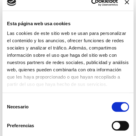
HORA
08:00 - 18:00
Esta página web usa cookies
Las cookies de este sitio web se usan para personalizar
el contenido y los anuncios, ofrecer funciones de redes
sociales y analizar el tráfico. Además, compartimos
información sobre el uso que haga del sitio web con
nuestros partners de redes sociales, publicidad y análisis
web, quienes pueden combinarla con otra información
+ Añadir Google Calendar
que les haya proporcionado o que hayan recopilado a
partir del uso que haya hecho de sus servicios.
Exportación + iCal / Outlook
S
Necesario
e
l
e
Preferencias
c