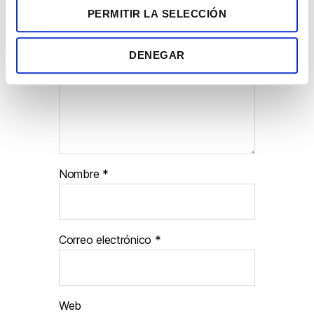
PERMITIR LA SELECCIÓN
t
i
Comentario
*
m
DENEGAR
i
e
n
t
o
Nombre
*
Correo electrónico
*
Web