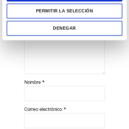
Los campos obligatorios están
n
marcados con
*
PERMITIR LA SELECCIÓN
t
i
m
Comentario
*
DENEGAR
i
e
n
t
o
Nombre
*
Correo electrónico
*