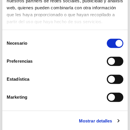
nuestros partners de redes sociales, publicidad y análisis
web, quienes pueden combinarla con otra información
que les haya proporcionado o que hayan recopilado a
partir del uso que haya hecho de sus servicios.
S
COMPARTIR ESTE
Necesario
e
EVENTO
l
e
Preferencias
c
c
i
Estadística
ó
n
Marketing
d
e
c
Mostrar detalles
o
n