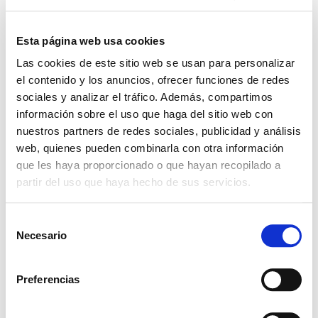
Esta página web usa cookies
Las cookies de este sitio web se usan para personalizar
el contenido y los anuncios, ofrecer funciones de redes
sociales y analizar el tráfico. Además, compartimos
información sobre el uso que haga del sitio web con
nuestros partners de redes sociales, publicidad y análisis
+ Añadir Google Calendar
web, quienes pueden combinarla con otra información
que les haya proporcionado o que hayan recopilado a
Exportación + iCal / Outlook
partir del uso que haya hecho de sus servicios.
S
Necesario
e
l
e
Preferencias
c
COMPARTIR ESTE
c
EVENTO