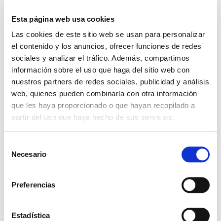
Esta página web usa cookies
Las cookies de este sitio web se usan para personalizar
el contenido y los anuncios, ofrecer funciones de redes
sociales y analizar el tráfico. Además, compartimos
información sobre el uso que haga del sitio web con
+ Añadir Google Calendar
nuestros partners de redes sociales, publicidad y análisis
web, quienes pueden combinarla con otra información
que les haya proporcionado o que hayan recopilado a
Exportación + iCal / Outlook
partir del uso que haya hecho de sus servicios.
S
Necesario
e
l
e
Preferencias
c
COMPARTIR ESTE
EVENTO
c
i
Estadística