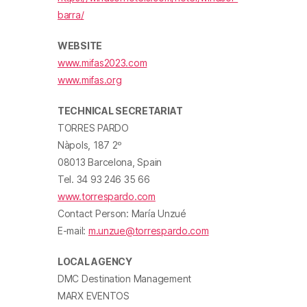
barra/
WEBSITE
www.mifas2023.com
www.mifas.org
TECHNICAL SECRETARIAT
TORRES PARDO
Nàpols, 187 2º
08013 Barcelona, Spain
Tel. 34 93 246 35 66
www.torrespardo.com
Contact Person: María Unzué
E-mail:
m.unzue@torrespardo.com
LOCAL AGENCY
DMC Destination Management
MARX EVENTOS