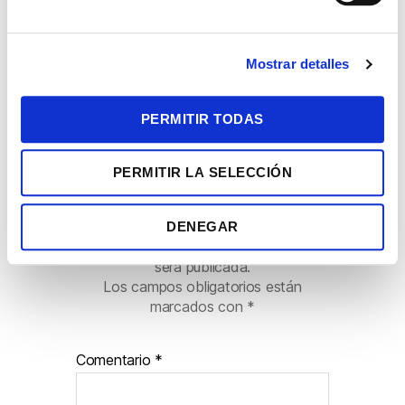
e
c
Mostrar detalles
o
n
s
PERMITIR TODAS
e
n
PERMITIR LA SELECCIÓN
t
i
Deja una respuesta
m
DENEGAR
i
Tu dirección de correo electrónico no
e
será publicada.
n
Los campos obligatorios están
t
marcados con
*
o
Comentario
*