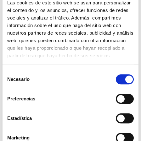
Las cookies de este sitio web se usan para personalizar
el contenido y los anuncios, ofrecer funciones de redes
sociales y analizar el tráfico. Además, compartimos
información sobre el uso que haga del sitio web con
nuestros partners de redes sociales, publicidad y análisis
+ Añadir Google Calendar
web, quienes pueden combinarla con otra información
que les haya proporcionado o que hayan recopilado a
Exportación + iCal / Outlook
partir del uso que haya hecho de sus servicios.
S
Necesario
e
l
e
Preferencias
c
COMPARTIR ESTE
c
EVENTO
i
Estadística
ó
n
Marketing
d