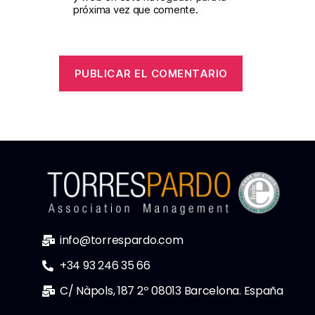
próxima vez que comente.
info@torrespardo.com
+34 93 246 35 66
C/ Nàpols, 187 2º 08013 Barcelona. España