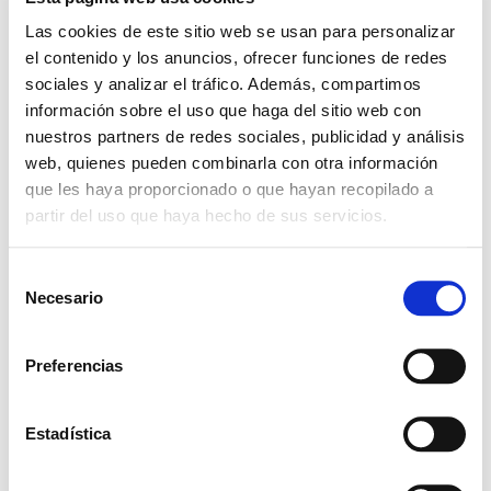
Finalizdo!
Las cookies de este sitio web se usan para personalizar
el contenido y los anuncios, ofrecer funciones de redes
sociales y analizar el tráfico. Además, compartimos
HORA
información sobre el uso que haga del sitio web con
08:00 - 18:00
nuestros partners de redes sociales, publicidad y análisis
web, quienes pueden combinarla con otra información
LOCALIZACIÓN
que les haya proporcionado o que hayan recopilado a
partir del uso que haya hecho de sus servicios.
ITC Sao Paulo
S
Jardins R. Estados
Necesario
e
Unidos, 431 Jardim
l
Paulista São Paulo -
Brasil
e
Preferencias
c
c
i
Estadística
ó
n