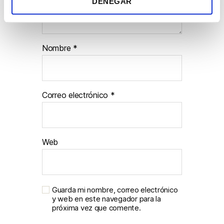
DENEGAR
i
e
n
t
Nombre
*
o
Correo electrónico
*
Web
Guarda mi nombre, correo electrónico
y web en este navegador para la
próxima vez que comente.