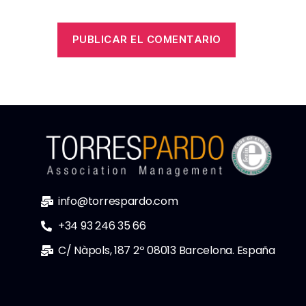
info@torrespardo.com
+34 93 246 35 66
C/ Nàpols, 187 2º 08013 Barcelona. España