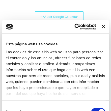
+ Añadir Google Calendar
Exportación + iCal / Outlook
Esta página web usa cookies
Las cookies de este sitio web se usan para personalizar
el contenido y los anuncios, ofrecer funciones de redes
sociales y analizar el tráfico. Además, compartimos
información sobre el uso que haga del sitio web con
COMPARTIR ESTE
nuestros partners de redes sociales, publicidad y análisis
EVENTO
web, quienes pueden combinarla con otra información
que les haya proporcionado o que hayan recopilado a
partir del uso que haya hecho de sus servicios.
S