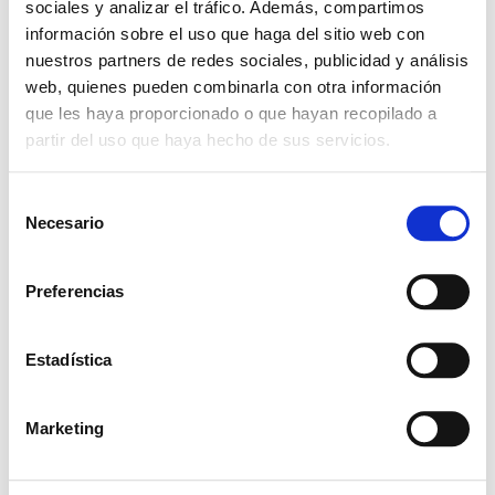
sociales y analizar el tráfico. Además, compartimos
+ Añadir Google Calendar
información sobre el uso que haga del sitio web con
nuestros partners de redes sociales, publicidad y análisis
Exportación + iCal / Outlook
web, quienes pueden combinarla con otra información
que les haya proporcionado o que hayan recopilado a
partir del uso que haya hecho de sus servicios.
S
Necesario
e
l
COMPARTIR ESTE
e
Preferencias
EVENTO
c
c
i
Estadística
ó
n
Marketing
d
e
c