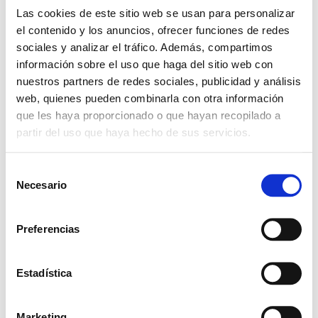
Las cookies de este sitio web se usan para personalizar
el contenido y los anuncios, ofrecer funciones de redes
sociales y analizar el tráfico. Además, compartimos
información sobre el uso que haga del sitio web con
nuestros partners de redes sociales, publicidad y análisis
+ Añadir Google Calendar
web, quienes pueden combinarla con otra información
que les haya proporcionado o que hayan recopilado a
partir del uso que haya hecho de sus servicios.
Exportación + iCal / Outlook
S
Necesario
e
l
e
Preferencias
c
c
COMPARTIR ESTE
EVENTO
i
Estadística
ó
n
Marketing