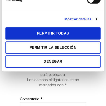
d
e
c
Mostrar detalles
o
n
s
PERMITIR TODAS
e
n
PERMITIR LA SELECCIÓN
t
i
Deja una respuesta
m
DENEGAR
i
Tu dirección de correo electrónico no
e
será publicada.
n
Los campos obligatorios están
t
marcados con
*
o
Comentario
*