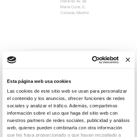
Henares Av. de
Marie Curie, 0,
Coslada, Madrid
+ Añadir Google Calendar
Esta página web usa cookies
Las cookies de este sitio web se usan para personalizar
Exportación + iCal / Outlook
el contenido y los anuncios, ofrecer funciones de redes
sociales y analizar el tráfico. Además, compartimos
información sobre el uso que haga del sitio web con
nuestros partners de redes sociales, publicidad y análisis
web, quienes pueden combinarla con otra información
que les haya proporcionado o que hayan recopilado a