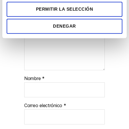
n
marcados con
*
PERMITIR LA SELECCIÓN
t
i
Comentario
*
m
DENEGAR
i
e
n
t
o
Nombre
*
Correo electrónico
*